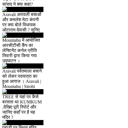
सांसद ने क्या कहा?
Aravali अरावली बचाओं
और कमलेश मेटा कंपनी
पर क्या बोले विधायक
ओटाराम देवासी ? सुनिए
Mountabu में आयोजित
आरसीटीसी कैंप का
लेफ्टिनेंट कर्नल प्रीति
तिवारी द्वारा किया गया
उद्घाटन ।
Aravali पर्वतमाला बचाने
को लेकर पदयात्रा का
हुआ आगाज । Aravali |
Mountabu | Sirohi
TREE से यहां पर कैसे
बरसता था KUMKUM
,देखिए पूरी रिपोर्ट और
जानिए कहाँ पर है यह
मंदिर ?
पहाड़ी पर स्थित मंदिर