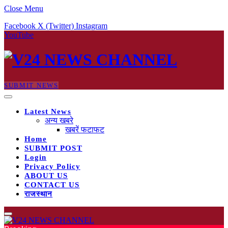
Close Menu
Facebook
X (Twitter)
Instagram
YouTube
SUBMIT NEWS
Latest News
अन्य खबरे
खबरें फटाफट
Home
SUBMIT POST
Login
Privacy Policy
ABOUT US
CONTACT US
राजस्थान