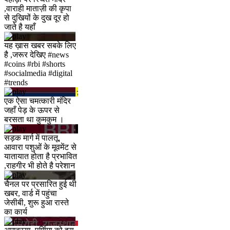
,वाराही माताज़ी की कृपा
से दुखियों के दुख दूर हो
जाते है यहाँ
यह ख़ास खबर सबके लिए
है ,जरूर देखिए #news
#coins #rbi #shorts
#socialmedia #digital
#trends
एक ऐसा चमत्कारी मंदिर
जहाँ पेड़ के ऊपर से
बरसता था कुमकुम ।
सड़क मार्ग में पालतू,
आवारा पशुओं के मूवमेंट से
यातायात होता है प्रभावित
,राहगीर भी होते है परेशान
चैनल पर प्रसारित हुई थी
खबर, वार्ड में पहुंचा
जेसीबी, शुरू हुआ रास्ते
का कार्य